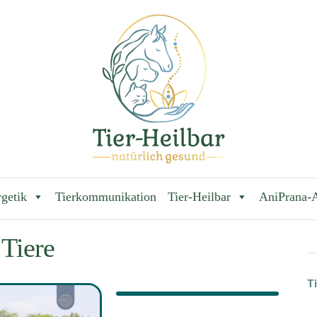
Tierheilpraxis
rgetik
Tierkommunikation
Tier-Heilbar
AniPrana-
 Tiere
T