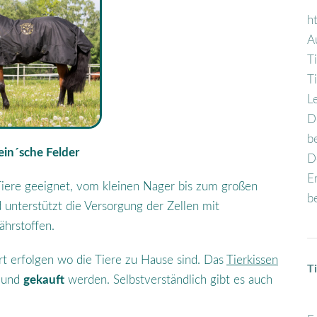
h
A
T
T
L
D
b
ein´sche Felder
D
E
 Tiere geeignet, vom kleinen Nager bis zum großen
b
 unterstützt die Versorgung der Zellen mit
ährstoffen.
rt erfolgen wo die Tiere zu Hause sind. Das
Tierkissen
T
und
gekauft
werden. Selbstverständlich gibt es auch