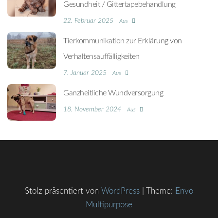
Gesundheit / Gittertapebehandlung
22. Februar 2025
Aus
Tierkommunikation zur Erklärung von
Verhaltensauffälligkeiten
7. Januar 2025
Aus
Ganzheitliche Wundversorgung
18. November 2024
Aus
Stolz präsentiert von
WordPress
|
Theme:
Envo
Multipurpose